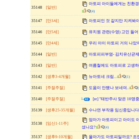
아토피 아이들에게는 친환경
35148
[일반]
(4)
35147
[만3세]
아토피인 것 같지만 지켜봐야
35146
[만5세]
유치원 관련(수영) 고민 들어
35145
[만4세]
우리 아이 아토피 거의 나았어
35144
[일반]
아토피피부염- 김치유산균
35143
[일반]
여름철에도 아토피로 고생하
35142
[생후3-4개월]
뉴아토네 크림...
(1)
35141
[주절주절]
도움이 안됐나 보네여..
35140
[주절주절]
[re] "태반주사 맞은 10명
35139
[생후25-35개월]
수나연 부작용 임신중입니다.
엄마가 아토피이고 아이도 
35138
[임신1-11주]
셨나요?
(4)
35137
[생후9-10개월]
울아가도 아토피일까요? 조