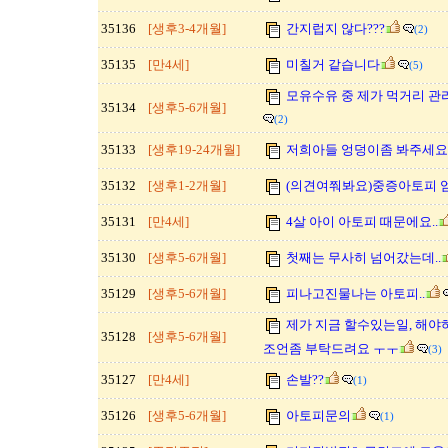
35136
[생후3-4개월]
간지럽지 않다???
(2)
35135
[만4세]
미칠거 같습니다
(5)
모유수유 중 제가 먹거리 관리
35134
[생후5-6개월]
(2)
35133
[생후19-24개월]
저희아들 엉덩이좀 봐주세요.
35132
[생후1-2개월]
(의견여쭤봐요)중증아토피 
35131
[만4세]
4살 아이 아토피 때문에요..
35130
[생후5-6개월]
첫째는 무사히 넘어갔는데..
35129
[생후5-6개월]
피나고진물나는 아토피..
제가 지금 할수있는일, 해야
35128
[생후5-6개월]
조언좀 부탁드려요 ㅜㅜ
(3)
35127
[만4세]
손발??
(1)
35126
[생후5-6개월]
아토피문의
(1)