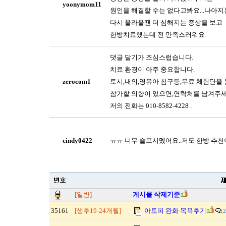
yoonymom11
원인을 해결할 수는 없다고봐요...나아
다시 올라올땐 더 심해지는 증상을 보고
한방치료했는데 전 만족스러워요
댓글 달기가 조심스럽습니다.
치료 환경이 아주 중요합니다.
zerocom1
토시,내의,영유아 침구등,무료 체험단을 
참가할 의향이 있으면,연락처를 남겨주세
저의 전화는 010-8582-4228 .
cindy0422
ㅠㅠ 너무 슬프시뎄어요..저도 한방 추천
[일반]
게시물 삭제기준
35161
[생후19-24개월]
아토피 완화 목욕후기
(2