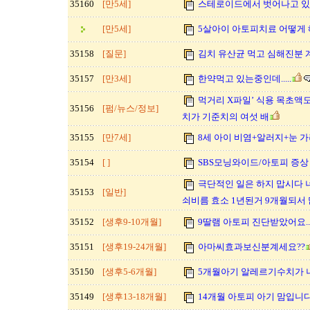
35160
[만5세]
스테로이드에서 벗어나고 
[만5세]
5살아이 아토피치료 어떻게 
35158
[질문]
김치 유산균 먹고 심해진분 
35157
[만3세]
한약먹고 있는중인데.....
먹거리 X파일’ 식용 목초액도
35156
[펌/뉴스/정보]
치가 기준치의 여섯 배
35155
[만7세]
8세 아이 비염+알러지+눈 가려
35154
[ ]
SBS모닝와이드/아토피 증상
극단적인 일은 하지 맙시다 
35153
[일반]
쇠비름 효소 1년된거 9개월되서
35152
[생후9-10개월]
9딸램 아토피 진단받았어요.
35151
[생후19-24개월]
아마씨효과보신분계세요??
35150
[생후5-6개월]
5개월아기 알레르기수치가 
35149
[생후13-18개월]
14개월 아토피 아기 맘입니