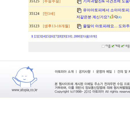
35125
[주절주절]
기저귀발진& 극건조에 도움
유아아토피에서 소아아토피로 
35124
[만3세]
저같은분 계신가요?
(4)
35123
[생후13-18개월]
울딸이 아토피래요.... 도와주
1
[2]
[3]
[4]
[5]
[6]
[7]
[8]
[9]
[10]
..
[880]
[다음10개]