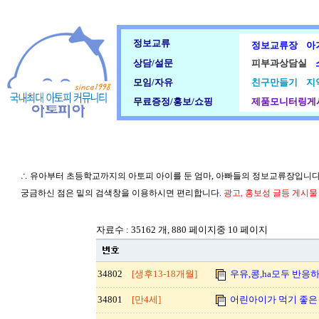
정보교류
정보교류장
아
상담/설문
피부과상담실
모임/자유
친구만들기
지
무료증정/홍보/쇼핑
제품모니터링게
∴ 유아부터 초등학교까지의 아토피 아이를 둔 엄마, 아빠들의 정보교류장입니다
궁금하신 점은 밑의 검색창을 이용하시면 편리합니다.
광고, 홍보성 글등 게시
자료수 : 35162 개, 880 페이지중 10 페이지
34802
[생후13-18개월]
우유,콩,ha모두 반응하면
34801
[만4세]
어린아이가 먹기 좋은 