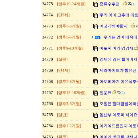
34775
[생후19-24개월]
증류수추천...
(1)
34774
[만5세]
우리 아이 고추에 아토
34773
[생후5-6개월]
어떻게해야할지...
34772
[생후5-6개월]
우리는 엄마 배속에서.
34771
[생후9-10개월]
아토피 아가 영양제
34770
[질문]
김제에 있는 할아버지
34769
[만4세]
세라마이드가 함유된 
34768
[생후7-8개월]
아토피아기 이유식후
34767
[생후13-18개월]
질문요
(2)
34766
[생후5-6개월]
오일은 절대금물이라
34765
[일반]
임산부 아토피 식이요
34764
[생후1-2개월]
아기여드름인지 아토피
34763
[질문]
아이가 방귀를 냄새나게