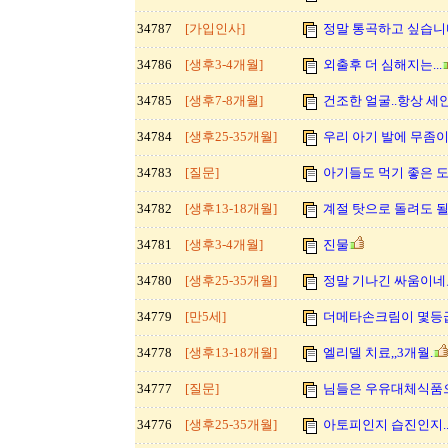
34787
[가입인사]
정말 통곡하고 싶습니
34786
[생후3-4개월]
외출후 더 심해지는...
34785
[생후7-8개월]
건조한 얼굴..항상 세안
34784
[생후25-35개월]
우리 아기 발에 무좀이.
34783
[질문]
아기들도 먹기 좋은 도
34782
[생후13-18개월]
계절 탓으로 돌려도 
34781
[생후3-4개월]
진물
34780
[생후25-35개월]
정말 기나긴 싸움이네요
34779
[만5세]
더메타손크림이 몇등
34778
[생후13-18개월]
엘리델 치료,,3개월.
34777
[질문]
님들은 우유대체식품으
34776
[생후25-35개월]
아토피인지 습진인지..