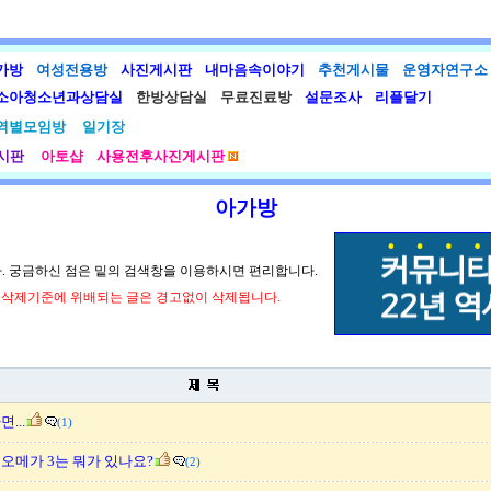
가방
여성전용방
사진게시판
내마음속이야기
추천게시물
운영자연구소
소아청소년과상담실
한방상담실
무료진료방
설문조사
리플달기
역별모임방
일기장
시판
아토샵
사용전후사진게시판
아가방
. 궁금하신 점은 밑의 검색창을 이용하시면 편리합니다.
물 삭제기준에 위배되는 글은 경고없이 삭제됩니다.
...
(1)
오메가 3는 뭐가 있나요?
(2)