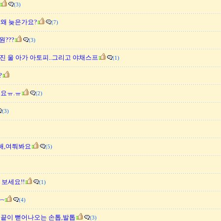
(3)
 왜 늦은가요?
(7)
???
(3)
진 울 아가 아토피..그리고 야채스프
(1)
?
이요ㅠ.ㅠ
(2)
(3)
해,여쭤봐요
(5)
보세요!!
(1)
~
(4)
 끝이 뻗어나오는 손톱,발톱
(3)