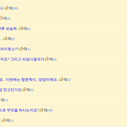
다.
(24)
(2)
후 보습제..
(2)
..
(2)
라지효소!!!
(1)
될까요? 그리고 피검사결과가
(2)
.. 이번에는 항문쪽이.. 엉망이예요..
(2)
급 연고인가요
(2)
(1)
로 무엇을 하시는지요?
(10)
.
(1)