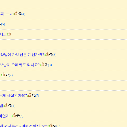
피..ㅠㅠ
(4)
(5)
...
 약방에 가보신분 계신가요?
(3)
보습제 오래써도 되나요?
(3)
~
(2)
는게 사실인가요?
(7)
법
(1)
인지..
(3)
 뀐다는건?(이런것까지..^^*)
(5)