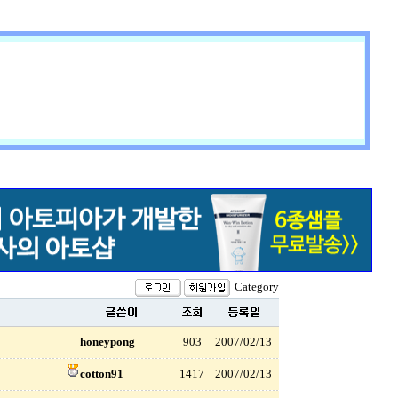
Category
honeypong
903
2007/02/13
cotton91
1417
2007/02/13