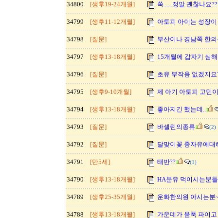
34800
[생후19-24개월]
쑥......정말 괜찮나요??
34799
[생후11-12개월]
아토피 아이는 성장이
34798
[질문]
부산이나 경남쪽 한의원
34797
[생후13-18개월]
15개월에 갑자기 심해
34796
[질문]
초유 부작용 없겠지요
34795
[생후9-10개월]
제 아기 아토피 고민
34794
[생후13-18개월]
좋아지긴 했는데..
34793
[질문]
바셀린의종류
(2)
34792
[질문]
달맞이꽃 종자유에대
34791
[만5세]
태반??
(1)
34790
[생후13-18개월]
HA분유 먹이시는분들 
34789
[생후25-35개월]
운화한의원 아시는분~
34788
[생후13-18개월]
가운데가 움푹 파이고