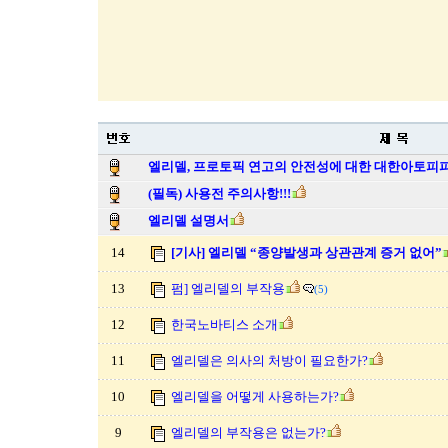
엘리델, 프로토픽 연고의 안전성에 대한 대한아토피
(필독) 사용전 주의사항!!!
엘리델 설명서
14
[기사] 엘리델 “종양발생과 상관관계 증거 없어”
13
펌] 엘리델의 부작용
(5)
12
한국노바티스 소개
11
엘리델은 의사의 처방이 필요한가?
10
엘리델을 어떻게 사용하는가?
9
엘리델의 부작용은 없는가?