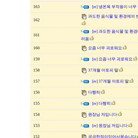
163
[re] 냉온욕 부작용이 너무
과도한 음식물 및 환경에의 반
162
[re] 과도한 음식물 및 환
161
러움
160
요즘 너무 괴로워요
159
[re] 요즘 너무 괴로워요
158
37개월 아토피 딸
157
[re] 37개월 아토피 딸
156
다행히
155
[re] 다행히
154
원장님 저입니다
153
[re] 원장님 저입니다
152
궁금한적이있어서묻습니다