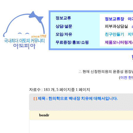
정보교류
정보교류장
아
상담/설문
피부과상담실
모임/자유
친구만들기
지
무료증정/홍보/쇼핑
제품모니터링게
∴ 현재 신창한의원의 윤종성 원장님
(
이전 한
자료수 : 183 개, 5 페이지중 1 페이지
[ ]
제목 : 한의학으로 백내장 치유에 대해서입니다.
bondr