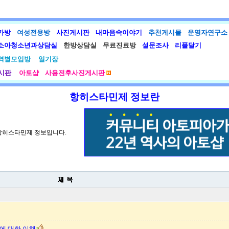
가방
여성전용방
사진게시판
내마음속이야기
추천게시물
운영자연구소
소아청소년과상담실
한방상담실
무료진료방
설문조사
리플달기
역별모임방
일기장
시판
아토샵
사용전후사진게시판
항히스타민제 정보란
 항히스타민제 정보입니다.
에 대한 이해