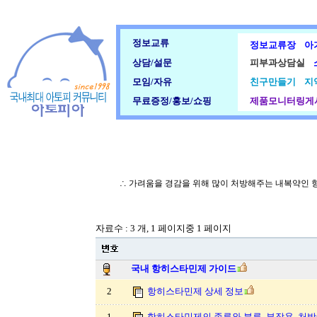
정보교류
정보교류장
아
상담/설문
피부과상담실
모임/자유
친구만들기
지
무료증정/홍보/쇼핑
제품모니터링게
∴ 가려움을 경감을 위해 많이 처방해주는 내복약인
자료수 : 3 개, 1 페이지중 1 페이지
국내 항히스타민제 가이드
2
항히스타민제 상세 정보
1
항히스타민제의 종류와 분류, 부작용, 처방