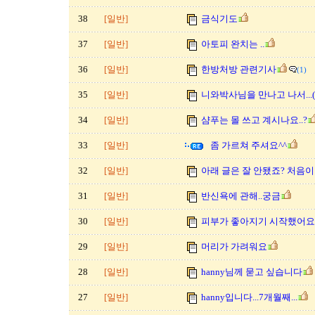
38
[일반]
금식기도
37
[일반]
아토피 완치는 ..
36
[일반]
한방처방 관련기사
(1)
35
[일반]
니와박사님을 만나고 나서...
34
[일반]
샴푸는 몰 쓰고 계시나요..?
33
[일반]
좀 가르쳐 주셔요^^
32
[일반]
아래 글은 잘 안됐죠? 처음이라.
31
[일반]
반신욕에 관해..궁금
30
[일반]
피부가 좋아지기 시작했어요
29
[일반]
머리가 가려워요
28
[일반]
hanny님께 묻고 싶습니다
27
[일반]
hanny입니다...7개월째...