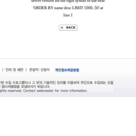
server version for the right syntax to use near
'ORDER BY name desc LIMIT 1000, 50' at
line 1