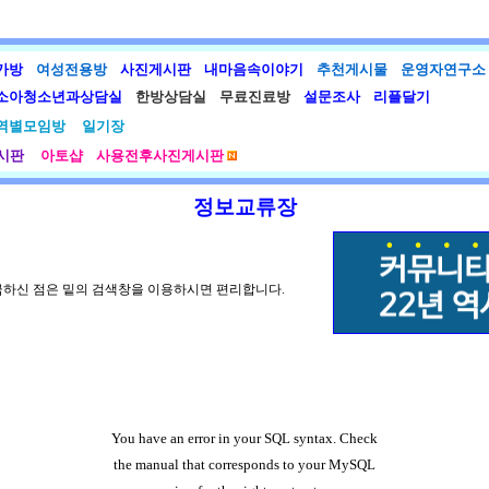
가방
여성전용방
사진게시판
내마음속이야기
추천게시물
운영자연구소
소아청소년과상담실
한방상담실
무료진료방
설문조사
리플달기
역별모임방
일기장
시판
아토샵
사용전후사진게시판
정보교류장
금하신 점은 밑의 검색창을 이용하시면 편리합니다.
You have an error in your SQL syntax. Check
the manual that corresponds to your MySQL