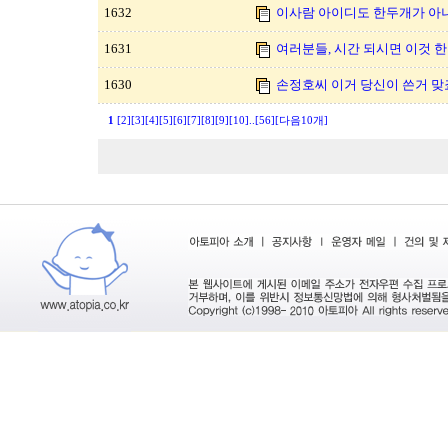
1632
이사람 아이디도 한두개가 아
1631
여러분들, 시간 되시면 이것 한
1630
손정호씨 이거 당신이 쓴거 맞
1
[2]
[3]
[4]
[5]
[6]
[7]
[8]
[9]
[10]
..
[56]
[다음10개]