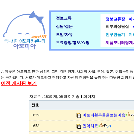
정보교류
정보교류장
아
상담/설문
피부과상담실
모임/자유
친구만들기
지
무료증정/홍보/쇼핑
제품모니터링게
∴ 이곳은 아토피로 인한 심리적 고민, 대인관계, 사회적 차별, 연예, 결혼, 취업문제
는 공간입니다. 서로가 위로하고 격려하고 자신의 경험담을 들려주는 따뜻한 희망의
예전 게시판 보기
자료수 : 1659 개, 56 페이지중 1 페이지
1659
아토피환우들을보는마음
1658
면역치료
(2)