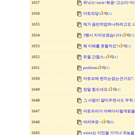
1657
위닉스=nick=화옹=고쇼미=
1656
아토피당
(2)
1655
제가 음반작업하나하려고요.
1654
3행시 지어보겠습니다
(3)
1653
왜 이해를 못할까요?
(1)
1652
듀필 간찰스;
(1)
1651
problem
(2)
1650
아토피에 완치는없는건가요?..
1649
정말 힘드네요
(2)
1648
그 사람이 얄미우면서도 무척 
1647
아토피아가 어쩌다이렇게됬을까
1646
여러부운~
(8)
1645
winix는 이민을 가거나 귀농