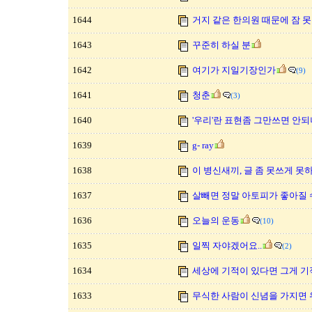
1644
거지 같은 한의원 때문에 잠 
1643
꾸준히 하실 분
1642
여기가 지일기장인가
(9)
1641
청춘
(3)
1640
'우리'란 표현좀 그만쓰면 안되
1639
g- ray
1638
이 병신새끼, 글 좀 못쓰게 못
1637
살빼면 정말 아토피가 좋아질 수
1636
오늘의 운동
(10)
1635
일찍 자야겠어요..
(2)
1634
세상에 기적이 있다면 그게 기적
1633
무식한 사람이 신념을 가지면