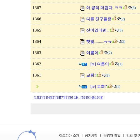
1367
아 공익 더럽다. ㅋㅋ
(5)
1366
다른 친구들은
(2)
1365
신이있다면...
(3)
1364
햇빛..........ㅠㅠ
(2)
1363
여름이
(7)
1362
[re] 여름이
(1)
1361
교회?
(2)
[re] 교회?
(1)
[1]
[2]
[3]
[4]
[5]
[6]
[7]
[8]
[9]
10
..
[56]
[다음10개]