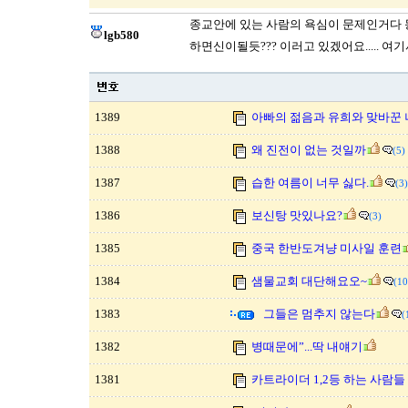
종교안에 있는 사람의 욕심이 문제인거다 
lgb580
하면신이될듯??? 이러고 있겠어요..... 
1389
아빠의 젊음과 유희와 맞바꾼 
1388
왜 진전이 없는 것일까
(5)
1387
습한 여름이 너무 싫다.
(3)
1386
보신탕 맛있나요?
(3)
1385
중국 한반도겨냥 미사일 훈련
1384
샘물교회 대단해요오~
(10
1383
그들은 멈추지 않는다
(
1382
병때문에”...딱 내얘기
1381
카트라이더 1,2등 하는 사람