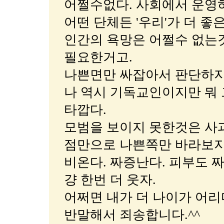
어쩔수없다. 사회에서 운영
어떤 단체든 '우리'가 더 
인간의 욕망은 어쩔수 없는
필요한거고.
나쁜면만 싸잡아서 판단하지
나 역시 기독교인이지만 뭐 
타깝다.
모범을 보이지 못한것은 사과
점만으로 나쁜쪽만 바라보지는
비온다. 짜증난다. 피부도 
걍 한번 더 웃자.
어쩌면 내가 더 나이가 어리다
반말해서 죄송합니다.^^