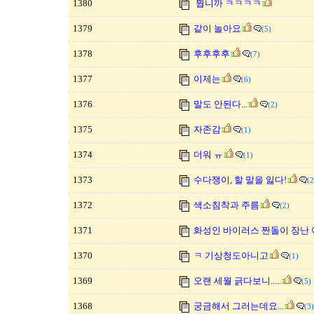
1380
뭡니까 ㅋㅋㅋㅋ
1379
같이 놀아요
(5)
1378
후후후후
(7)
1377
이제는
(6)
1376
말도 안된다...
(2)
1375
자존감
(1)
1374
더워 ㅠ
(1)
1373
수다쟁이, 할 말을 잃다!
(2
1372
색소침착과 주름
(2)
1371
화성인 바이러스 짠돌이 장난 
1370
ㅋ 기상청도아니고
(1)
1369
오랜 세월 긁다보니.....
(5)
1368
궁금해서 그러는데요...
(3)