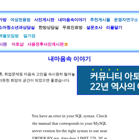
가방
여성전용방
사진게시판
내마음속이야기
추천게시물
운영자연구소
소아청소년과상담실
한방상담실
무료진료방
설문조사
리플달기
역별모임방
일기장
시판
아토샵
사용전후사진게시판
내마음속 이야기
 결혼, 취업문제등 마음속 고민을 속시원히 털어놓
따뜻한 희망의 공간이 되었으면 좋겠습니다.
You have an error in your SQL syntax. Check
the manual that corresponds to your MySQL
server version for the right syntax to use near
'ORDER BY reg_date desc LIMIT 270, 30' at