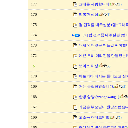
177
그대를 사랑합니다
(2)
176
행복한 상상
(3)
175
컴 견적좀 내주실분 (램+그래
174
[re] 컴 견적좀 내주실분 (
173
대체 인터넷은 어느걸 써야합니
172
예쁜 루비 머리핀을 만들었는데.
보이스 피싱
(2)
170
아토피아 다시는 들어오고 싶
169
저는 독립하였습니다.
(3)
168
한방 양방 (zzanghwang1)
167
가끔은 부모님이 원망스럽습니
166
고소득 재테크방법
(5)
165
연예인 김범이 아토피인가요?