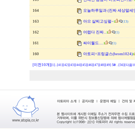
164
오늘하루일과 (진짜 세상말세인가
163
아으 살찌고싶펄~
(13)
162
어렵다 진짜...
(1)
161
싸이월드.....
(1)
160
아토피=프링글스(beom1024)
[이전10개]
[1]
..
[41]
[42]
[43]
[44]
[45]
[46]
[47]
[48]
[49]
50
..
[56]
[다음1