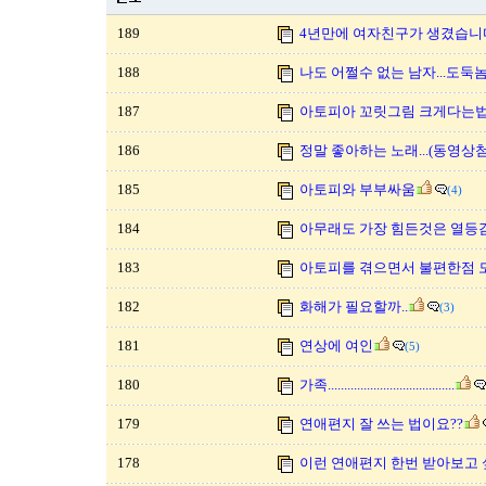
189
4년만에 여자친구가 생겼습니
188
나도 어쩔수 없는 남자...도둑놈
187
아토피아 꼬릿그림 크게다는법
186
정말 좋아하는 노래...(동영상
185
아토피와 부부싸움
(4)
184
아무래도 가장 힘든것은 열등
183
아토피를 겪으면서 불편한점 
182
화해가 필요할까..
(3)
181
연상에 여인
(5)
180
가족.......................................
179
연애편지 잘 쓰는 법이요??
178
이런 연애편지 한번 받아보고 