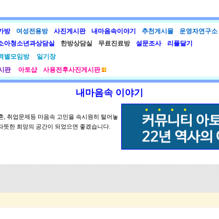
가방
여성전용방
사진게시판
내마음속이야기
추천게시물
운영자연구소
소아청소년과상담실
한방상담실
무료진료방
설문조사
리플달기
역별모임방
일기장
시판
아토샵
사용전후사진게시판
내마음속 이야기
 결혼, 취업문제등 마음속 고민을 속시원히 털어놓
따뜻한 희망의 공간이 되었으면 좋겠습니다.