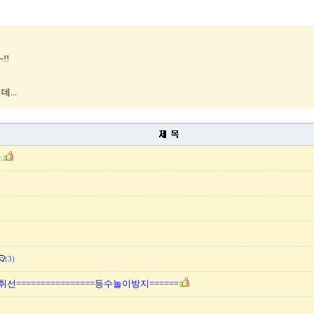
!!
...
.
(3)
=절취선================등수놀이방지======