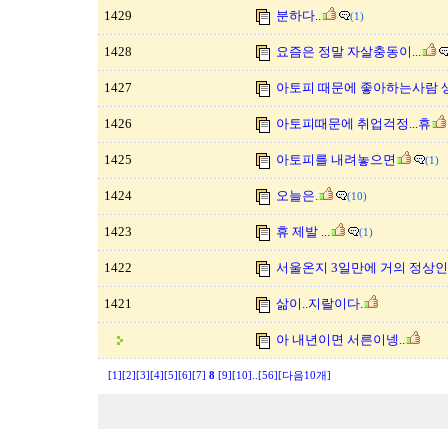
1429
분하다..
(1)
1428
요즘은 정말 자살충동이...
1427
아토피 때문에 좋아하는사람 
1426
아토피때문에 취업걱정...휴
1425
아토피를 내려놓으면
(1)
1424
오늘은.
(10)
1423
휴 제발 ...
(1)
1422
서울온지 3일만에 거의 정상인
1421
삶이..지랄이다.
아 내년이면 서른이넹..
[1]
[2]
[3]
[4]
[5]
[6]
[7]
8
[9]
[10]
..
[56]
[다음10개]