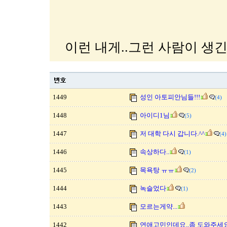
이런 내게..그런 사람이 생긴다
1449
성인 아토피안님들!!!
(4)
1448
아이디1님
(5)
1447
저 대학 다시 갑니다.^^
(4)
1446
속상하다..
(1)
1445
목욕탕 ㅠㅠ
(2)
1444
녹슬었다
(1)
1443
모르는게약...
1442
연애고민인데요..좀 도와주세요