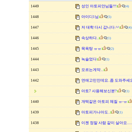
1449
성인 아토피안님들!!!
(4)
1448
아이디1님
(5)
1447
저 대학 다시 갑니다.^^
(4)
1446
속상하다..
(1)
1445
목욕탕 ㅠㅠ
(2)
1444
녹슬었다
(1)
1443
모르는게약...
1442
연애고민인데요..좀 도와주세요
아토7 사용해보신분?
(1)
1440
개떡같은 아토피 체질 ㅠ-ㅠ
1439
아토피가나아도..
(1)
1438
이젠 정말 사람 같이 살아요......