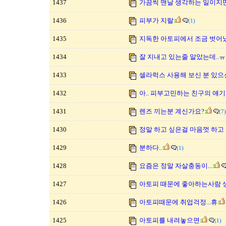
1437
가끔씩 맨날 생각하는 일이지만.
1436
피부가 지랄
(1)
1435
지독한 아토피에서 조금 벗어
1434
잘 지내고 있는줄 알았는데..ㅠ
1433
셀라럭스 사용해 보신 분 있으
1432
아.. 피부고민하는 친구의 얘기를.
1431
렌즈 끼는분 계신가요?
(7)
1430
정말 하고 싶은걸 마음껏 하고 
1429
분하다..
(1)
1428
요즘은 정말 자살충동이...
1427
아토피 때문에 좋아하는사람 
1426
아토피때문에 취업걱정...휴
1425
아토피를 내려놓으면
(1)