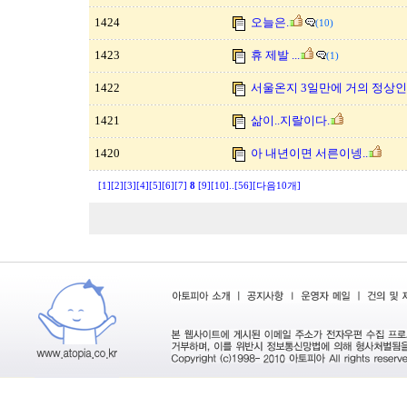
1424
오늘은.
(10)
1423
휴 제발 ...
(1)
1422
서울온지 3일만에 거의 정상인
1421
삶이..지랄이다.
1420
아 내년이면 서른이넹..
[1]
[2]
[3]
[4]
[5]
[6]
[7]
8
[9]
[10]
..
[56]
[다음10개]