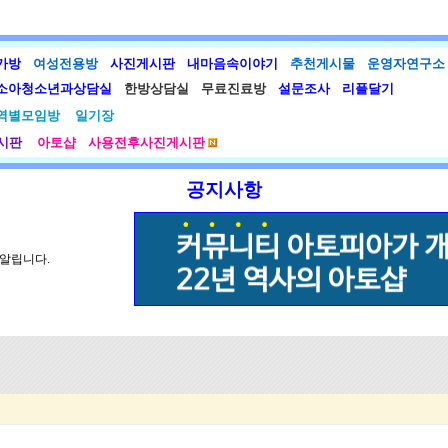
가방
여성전용방
사진게시판
내마음속이야기
추천게시물
운영자연구소
소아청소년과상담실
한방상담실
무료진료방
설문조사
리플달기
역별모임방
일기장
시판
아토샵
사용전후사진게시판
공지사항
 알립니다.