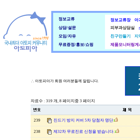
정보교류
정보교류장
아
상담/설문
피부과상담실
모임/자유
친구만들기
지
무료증정/홍보/쇼핑
제품모니터링게
∴ 아토피아가 회원 여러분들께 알립니다.
자료수 : 319 개, 8 페이지중 3 페이지
239
진드기 방지 커버 5차 당첨자 명단
238
제32차 무료진료 신청을 받습니다.