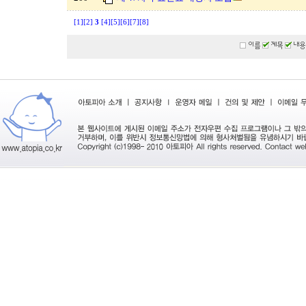
[1]
[2]
3
[4]
[5]
[6]
[7]
[8]