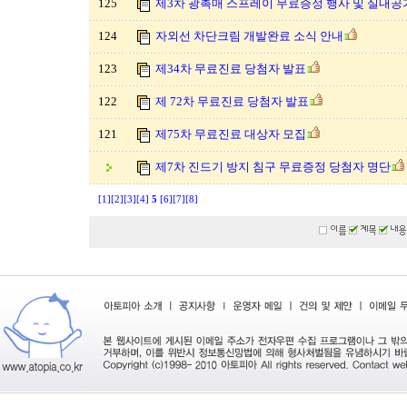
125
제3차 광촉매 스프레이 무료증정 행사 및 실내공
124
자외선 차단크림 개발완료 소식 안내
123
제34차 무료진료 당첨자 발표
122
제 72차 무료진료 당첨자 발표
121
제75차 무료진료 대상자 모집
제7차 진드기 방지 침구 무료증정 당첨자 명단
[1]
[2]
[3]
[4]
5
[6]
[7]
[8]