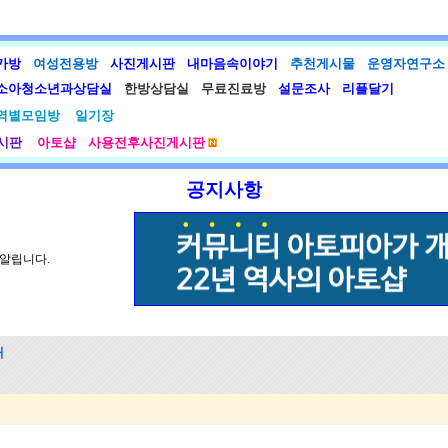
가방
여성전용방
사진게시판
내마음속이야기
추천게시물
운영자연구소
소아청소년과상담실
한방상담실
무료진료방
설문조사
리플달기
역별모임방
일기장
시판
아토샵
사용전후사진게시판
공지사항
 알립니다.
내