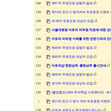
140
제67차 무료진료 당첨자 발표
139
제14차 진드기 방지커버 무료증정 이벤트
138
제 68차 무료진료 대상자 모집
137
서울대병원 아토피 피부염 치료에 대한 
136
아토피 피부염 이해를 위한 전문가와의 만
135
제68차 무료진료 당첨자 발표
134
제69차 무료진료 대상자 모집
133
아토피샵 윈윈샴푸, 쿨링샴푸 출시안내
132
제69차 무료진료 당첨자 발표
131
제70차 무료진료 대상자 모집
130
[촬영협조] KBS 추석특집 다큐멘터리 - 
제15차 진드기 방지 커버 무료증정 이벤트
128
아토피 설문조사 협조부탁드립니다.