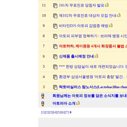
11
101차 무료진료 당첨자 발표
10
제102차 무료진료 대상자 모집 안내
9
비타민D가 아토피 감염증 예방
8
아토피 피부염 정복하기 - 보라매 병원 시민강
7
아토하하, 케이원등 4개사 화장품서 불법 스
6
신제품 출시예정 안내
5
*** 한방 상담실이 새로 개편되었습니다. 
4
환경부·삼성서울병원 '아토피 총람' 발간
3
락토바실러스 람노서스(Lactobacillus rhamno
회원님께는 아토피 정보를 담은 소식지를 보내
아토피아 소개
[1]
[2]
[3]
[4]
[5]
[6]
[7]
8