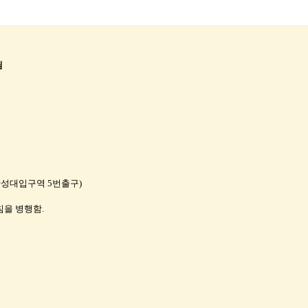
님
 한성대입구역 5번출구)
침을 병행함.