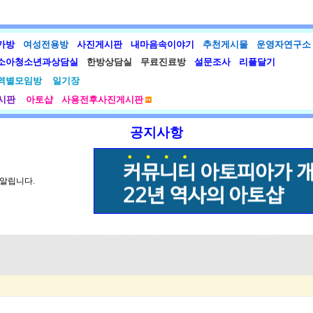
가방
여성전용방
사진게시판
내마음속이야기
추천게시물
운영자연구소
소아청소년과상담실
한방상담실
무료진료방
설문조사
리플달기
역별모임방
일기장
시판
아토샵
사용전후사진게시판
공지사항
 알립니다.