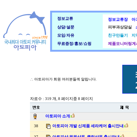
정보교류
정보교류장
아
상담/설문
피부과상담실
모임/자유
친구만들기
지
무료증정/홍보/쇼핑
제품모니터링게
∴ 아토피아가 회원 여러분들께 알립니다.
자료수 : 319 개, 8 페이지중 8 페이지
아토피아 소개
38
아토피아 개발 신제품 세라케어 출시안내
37
아토피샵 윈윈샴푸, 쿨링샴푸 출시안내