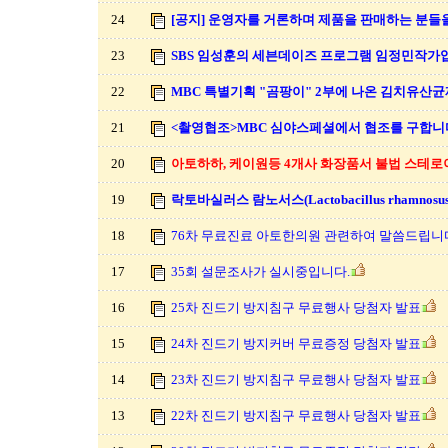
24
[공지] 운영자를 거론하며 제품을 판매하는 분들을
23
SBS 임성훈의 세븐데이즈 프로그램 임정민작가
22
MBC 특별기획 "곰팡이" 2부에 나온 김치유산균제
21
<촬영협조>MBC 심야스페셜에서 협조를 구합니
20
아토하하, 케이원등 4개사 화장품서 불법 스테로이
19
락토바실러스 람노서스(Lactobacillus rhamnosus)
18
76차 무료진료 아토한의원 관련하여 말씀드립니
17
35회 설문조사가 실시중입니다.
16
25차 진드기 방지침구 무료행사 당첨자 발표
15
24차 진드기 방지커버 무료증정 당첨자 발표
14
23차 진드기 방지침구 무료행사 당첨자 발표
13
22차 진드기 방지침구 무료행사 당첨자 발표