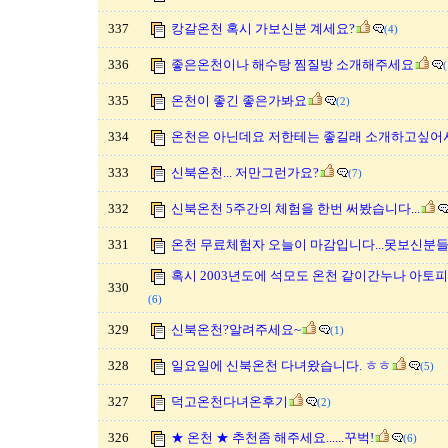
337
캉갈온천 혹시 가보신분 계세요?
(4)
336
좋은온천이나 해수탕 찜질방 소개해주세요
(
335
온천이 좋긴 좋은가봐요
(2)
334
온천은 아닌데요 저한테는 좋길래 소개하고싶어
333
신북온천... 저만그런가요?
(7)
332
신북온천 5주간의 체험을 한번 써봤습니다...
331
온천 무료체험자 오늘이 마감입니다...못보신분들을 
혹시 2003년도에 석모도 온천 같이간누나 아토
330
(6)
329
신북온천?알려주세요~
(1)
328
일요일에 신북온천 다녀왔습니다. ㅎㅎ
(5)
327
덕고온천다녀온후기
(2)
326
★ 온천 ★ 추천좀 해주세요......꾸벅!
(6)