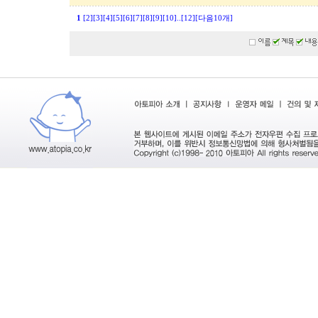
1
[2]
[3]
[4]
[5]
[6]
[7]
[8]
[9]
[10]
..
[12]
[다음10개]