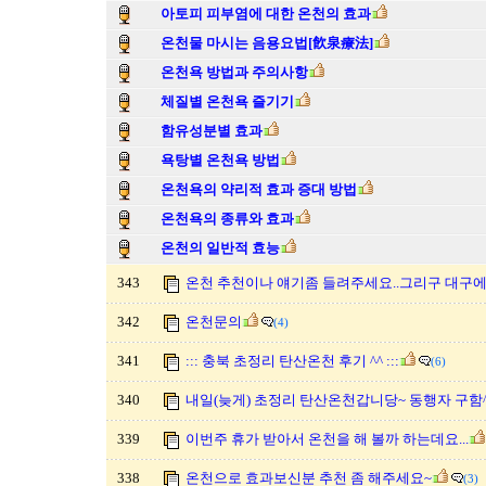
아토피 피부염에 대한 온천의 효과
온천물 마시는 음용요법[飮泉療法]
온천욕 방법과 주의사항
체질별 온천욕 즐기기
함유성분별 효과
욕탕별 온천욕 방법
온천욕의 약리적 효과 증대 방법
온천욕의 종류와 효과
온천의 일반적 효능
343
온천 추천이나 얘기좀 들려주세요..그리구 대구에
342
온천문의
(4)
341
::: 충북 초정리 탄산온천 후기 ^^ :::
(6)
340
내일(늦게) 초정리 탄산온천갑니당~ 동행자 구함^^
339
이번주 휴가 받아서 온천을 해 볼까 하는데요...
338
온천으로 효과보신분 추천 좀 해주세요~
(3)