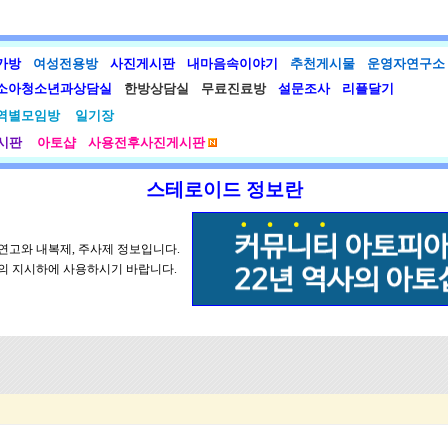
가방
여성전용방
사진게시판
내마음속이야기
추천게시물
운영자연구소
소아청소년과상담실
한방상담실
무료진료방
설문조사
리플달기
역별모임방
일기장
시판
아토샵
사용전후사진게시판
스테로이드 정보란
연고와 내복제, 주사제 정보입니다.
의 지시하에 사용하시기 바랍니다.