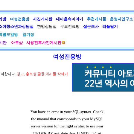
가방
여성전용방
사진게시판
내마음속이야기
추천게시물
운영자연구소
소아청소년과상담실
한방상담실
무료진료방
설문조사
리플달기
역별모임방
일기장
시판
아토샵
사용전후사진게시판
여성전용방
편리합니다.
광고, 홍보성 글등 게시물 삭제기
You have an error in your SQL syntax. Check
the manual that corresponds to your MySQL
server version for the right syntax to use near
'ORDER BY reg_date desc LIMIT 0, 34' at