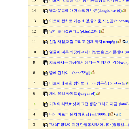
15
아토피, 안질환, 천식등 각종질병별 병역등급처분 
14
땀과 운동에 대한 소박한 반론(dongbakse 님)
13
아토피 완치로 가는 희망,즐거움,자신감.(nicopan
12
많이 좋아졌슴다... (pkim123님)
11
신검,재검,재검 그리고 면제 까지 (temp님)
(3
10
얼굴이 너무 깨끗해져서 이방법을 소개할래여 (
9
치료하시는 과정에서 생기는 여러가지 걱정들...(ho
8
땀에 관하여... (hope72님)
7
아토피에 관한 병역법...(from 병무청) (acekay님)
6
채식 요리 싸이트 (jongun님)
기적의 티벳버섯과 그전 생활 그리고 지금..(IamG
4
나의 아토피 완치 체험담 (ysl7000님)
(1)
3
"채식" 명약이지만 만병통치약 아니다 (중앙일보)