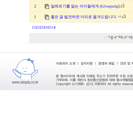
2
알레르기를 앓는 아이들에게 (h2oaqua님)
1
좋은 글 발견하면 이리로 옮겨드립니다. ^^
[1]
[2]
[3]
[4]
[5]
6