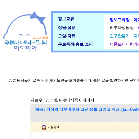
정보교류
정보교류장
아
상담/설문
피부과상담실
모임/자유
친구만들기
지
무료증정/홍보/쇼핑
제품모니터링게
∴ 회원님들의 글중 우수 게시물만을 모아봤습니다. 좋은 글을 발견하시면 운영
자료수 : 217 개, 6 페이지중 6 페이지
제목 : 기적의 티벳버섯과 그전 생활 그리고 지금..(IamGod