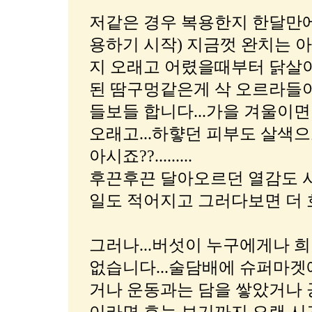
저같은 경우 복용한지 한달만에
용하기 시작) 지금껏 완치는 
지 오래고 어렸을때부터 닭살
된 땀구멍같은게 삭 오르라들어
들보들 합니다...가을 겨울이
오래고...하햫던 피부도 살색으
아시죠??.........
후끈후끈 달아오르던 열감도 사
일도 적어지고 그러다보면 더 호
그러나...버섯이 누구에게나 
없습니다...술담배에 슈퍼마겟
거나 운동과는 담을 쌓았거나 