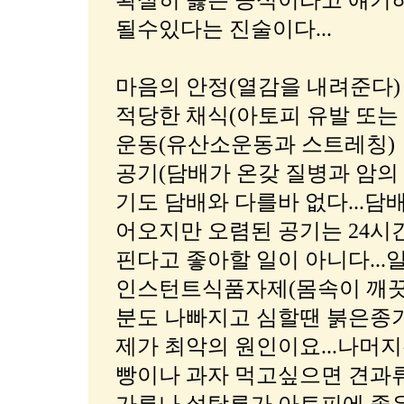
확실히 옳은 공식이라고 얘기하
될수있다는 진술이다...
마음의 안정(열감을 내려준다)
적당한 채식(아토피 유발 또는
운동(유산소운동과 스트레칭)
공기(담배가 온갖 질병과 암의 
기도 담배와 다를바 없다...담
어오지만 오렴된 공기는 24시간
핀다고 좋아할 일이 아니다...
인스턴트식품자제(몸속이 깨끗
분도 나빠지고 심할땐 붉은종기
제가 최악의 원인이요...나머지
빵이나 과자 먹고싶으면 견과류