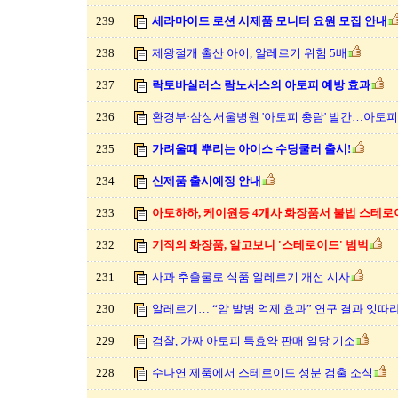
239
세라마이드 로션 시제품 모니터 요원 모집 안내
238
제왕절개 출산 아이, 알레르기 위험 5배
237
락토바실러스 람노서스의 아토피 예방 효과
236
환경부·삼성서울병원 '아토피 총람' 발간…아토
235
가려울때 뿌리는 아이스 수딩쿨러 출시!
234
신제품 출시예정 안내
233
아토하하, 케이원등 4개사 화장품서 불법 스테로
232
기적의 화장품, 알고보니 '스테로이드' 범벅
231
사과 추출물로 식품 알레르기 개선 시사
230
알레르기… “암 발병 억제 효과” 연구 결과 잇따
229
검찰, 가짜 아토피 특효약 판매 일당 기소
228
수나연 제품에서 스테로이드 성분 검출 소식