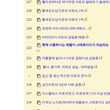
227
헬리코박터균 제거하면 아토피 알레르기 발생하
226
황색포도상구균과 아토피 2부
225
황색포도상구균과 아토피 1부
224
전편에 이어 비타민 D에 대해서...
223
비타민D가 아토피 감염증 예방
현재 사용하시는 제품이 스테로이드가 의심되는
222
(2)
221
여름철에 일어나기쉬운 곰팡이성 감염증
220
황사, 꽃가루, 자외선 공습 - 대처방법
임신 중 생선 먹으면 아토피 준다
218
성인아토피 4년새 13배 급증
217
아스텔라스 아토피연고 '프로토픽' 21% 이상 반
216
미국산 노아토(NOATO) 제품에서 스테로이드 성