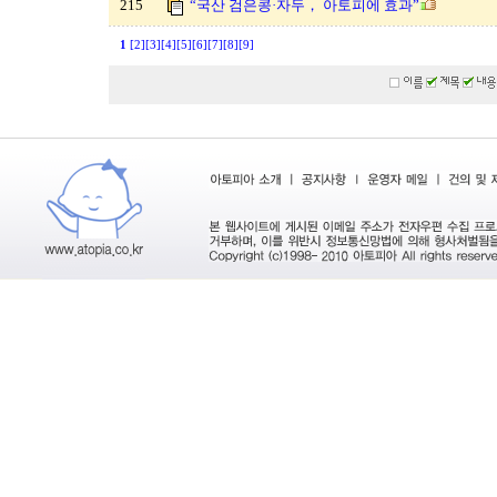
215
“국산 검은콩·자두， 아토피에 효과”
1
[2]
[3]
[4]
[5]
[6]
[7]
[8]
[9]