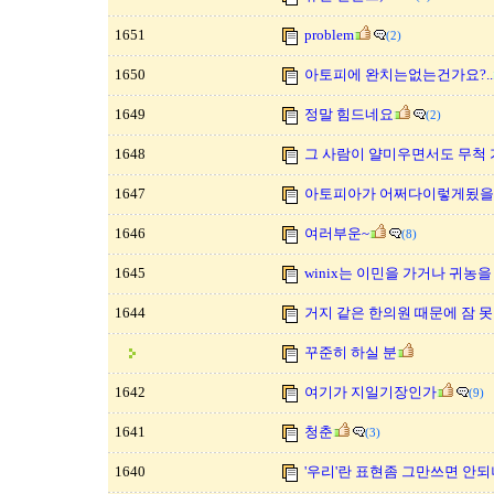
1651
problem
(2)
1650
아토피에 완치는없는건가요?..
1649
정말 힘드네요
(2)
1648
그 사람이 얄미우면서도 무척 
1647
아토피아가 어쩌다이렇게됬을까
1646
여러부운~
(8)
1645
winix는 이민을 가거나 귀농
1644
거지 같은 한의원 때문에 잠 
꾸준히 하실 분
1642
여기가 지일기장인가
(9)
1641
청춘
(3)
1640
'우리'란 표현좀 그만쓰면 안되