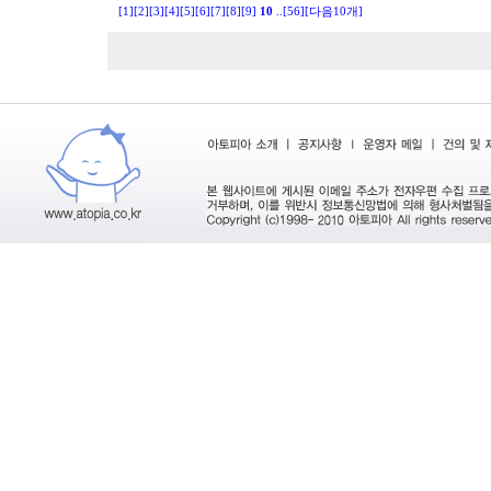
[1]
[2]
[3]
[4]
[5]
[6]
[7]
[8]
[9]
10
..
[56]
[다음10개]