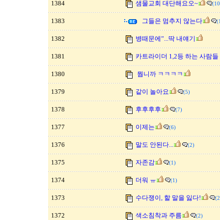
1384
샘물교회 대단해요오~
(10
1383
그들은 멈추지 않는다
(
1382
병때문에”...딱 내얘기
1381
카트라이더 1,2등 하는 사람
1380
뭡니까 ㅋㅋㅋㅋ
1379
같이 놀아요
(5)
1378
후후후후
(7)
1377
이제는
(6)
1376
말도 안된다...
(2)
1375
자존감
(1)
1374
더워 ㅠ
(1)
1373
수다쟁이, 할 말을 잃다!
(2
1372
색소침착과 주름
(2)