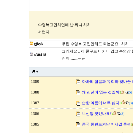
수영복고민하던데 난 뭐냐 허허
서럽다..
gjkyk
우린 수영복 고민안해도 되는군요...허허..
그러게요 .. 제 친구도 비키니 입고 수영
a30418
건지 ........ㅠㅠ
1389
아빠의 젊음과 유희와 맞바꾼 
1388
왜 진전이 없는 것일까
(5)
1387
습한 여름이 너무 싫다.
(3)
1386
보신탕 맛있나요?
(3)
1385
중국 한반도겨냥 미사일 훈련