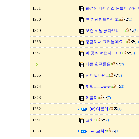
1371
화성인 바이러스 짠돌이 장난 
1370
ㅋ 기상청도아니고
(1)
1369
오랜 세월 긁다보니.....
(5)
1368
궁금해서 그러는데요...
(3)
1367
아 공익 더럽다. ㅋㅋ
(5)
다른 친구들은
(2)
1365
신이있다면...
(3)
1364
햇빛..........ㅠㅠ
(2)
1363
여름이
(7)
1362
[re] 여름이
(1)
1361
교회?
(2)
1360
[re] 교회?
(1)