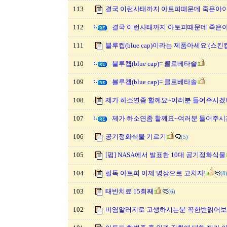
113
결국 이런사태까지 아토피때문데 죽은아이.
112
결국 이런사태까지 아토피때문데 죽은아이
111
블루켑(blue cap)이라는 제품아세요 (스킨켑 
110
블루켑(blue cap)= 클로베타솔
109
블루켑(blue cap)= 클로베타솔
108
제가 하소연좀 할께요~여러분 들어주시겠
107
제가 하소연좀 할께요~여러분 들어주시
106
공기정화식물 기르기
(5)
105
[펌] NASA에서 발표한 10대 공기정화식물
104
필독 아토피 이제 명상으로 고치자!
(8
103
태반치료 15회째
(6)
102
비염알러지로 고생하시는분 꼭한번읽어보세