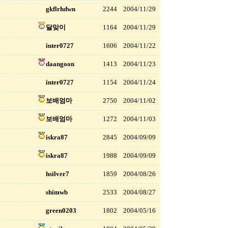
gkflrhdwn
2244
2004/11/29
달맞이
1164
2004/11/29
inter0727
1606
2004/11/22
daangoon
1413
2004/11/23
inter0727
1154
2004/11/24
보배엄마
2750
2004/11/02
보배엄마
1272
2004/11/03
iskra87
2845
2004/09/09
iskra87
1988
2004/09/09
hsilver7
1859
2004/08/26
shimwb
2533
2004/08/27
green0203
1802
2004/05/16