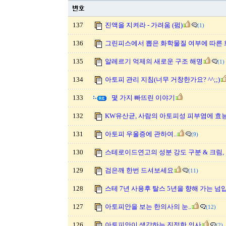
137
진액을 지켜라 - 가려움 (펌)
(1)
136
그린피스에서 뽑은 화학물질 여부에 따른 
135
알레르기 억제의 새로운 구조 해명
(1)
134
아토피 관리 지침(너무 거창한가요? ^^;;)
133
몇 가지 빠뜨린 이야기
132
KW유산균, 사람의 아토피성 피부염에 효
131
아토피 우울증에 관하여..
(9)
130
스테로이드연고의 성분 강도 구분 & 크림,
129
검은깨 한번 드셔보세요
(11)
128
스테 7년 사용후 탈스 5년을 향해 가는 넘
127
아토피안을 보는 한의사의 눈..
(12)
126
아토피안이 생각하는 진정한 의사
(2)