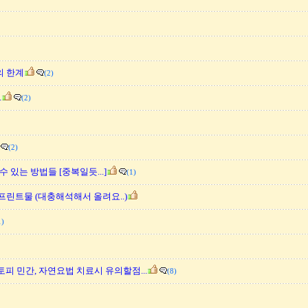
의 한계
(2)
.
(2)
(2)
 있는 방법들 [중복일듯...]
(1)
린트물 (대충해석해서 올려요..)
1)
토피 민간, 자연요법 치료시 유의할점...
(8)