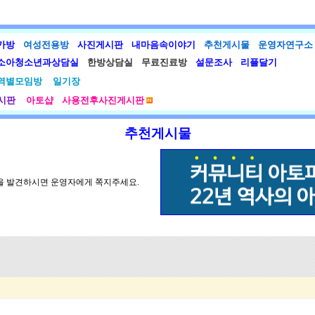
가방
여성전용방
사진게시판
내마음속이야기
추천게시물
운영자연구소
소아청소년과상담실
한방상담실
무료진료방
설문조사
리플달기
역별모임방
일기장
시판
아토샵
사용전후사진게시판
추천게시물
글을 발견하시면 운영자에게 쪽지주세요.