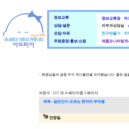
정보교류
정보교류장
아
상담/설문
피부과상담실
모임/자유
친구만들기
지
무료증정/홍보/쇼핑
제품모니터링게
∴ 회원님들의 글중 우수 게시물만을 모아봤습니다. 좋은 
자료수 : 217 개, 6 페이지중 3 페이지
제목 : 일반인이 모르는 한약의 부작용
안정일