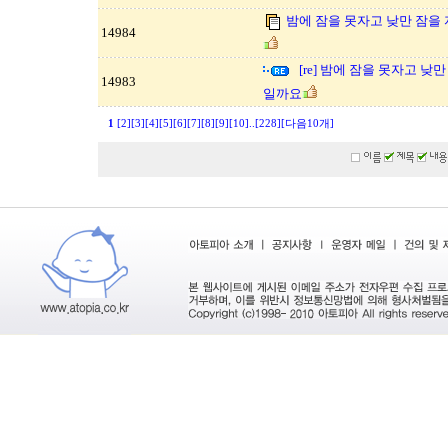
밤에 잠을 못자고 낮만 잠을
14984
[re] 밤에 잠을 못자고 
14983
일까요
1
[2]
[3]
[4]
[5]
[6]
[7]
[8]
[9]
[10]
..
[228]
[다음10개]