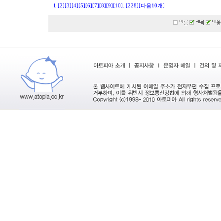
1
[2]
[3]
[4]
[5]
[6]
[7]
[8]
[9]
[10]
..
[228]
[다음10개]