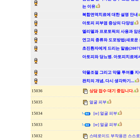
는 이유
복합면역치료에 대한 설명 안내
아토피 피부염 증상의 다양성
엘리델과 프로토픽의 사용과 암
연고의 종류와 도포방법(새로운 
초진환자에게 드리는 말씀(2007년
아토피와 당뇨병. 아토피치료에서
약물조절 그리고 약물 투여를 지
완치의 개념, 다시 생각하기....
15036
상담 접수 대기 중입니다.
15035
얼굴 피부
15034
[re] 얼굴 피부
15033
[re] 얼굴 피부
15032
스테로이드 부작용은 스스로 