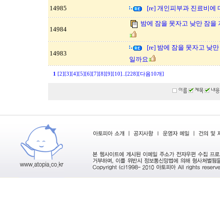
14985
[re] 개인피부과 진료비에
밤에 잠을 못자고 낮만 잠을
14984
[re] 밤에 잠을 못자고 
14983
일까요
1
[2]
[3]
[4]
[5]
[6]
[7]
[8]
[9]
[10]
..
[228]
[다음10개]