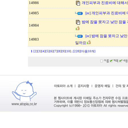
14986
개인피부과 진료비에 대해서
14985
[re] 개인피부과 진료비에
밤에 잠을 못자고 낮만 잠을
14984
[re] 밤에 잠을 못자고 
14983
일까요
1
[2]
[3]
[4]
[5]
[6]
[7]
[8]
[9]
[10]
..
[228]
[다음10개]