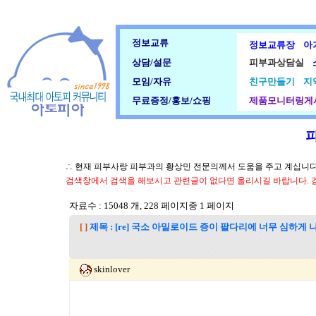
정보교류
정보교류장
아
상담/설문
피부과상담실
모임/자유
친구만들기
지
무료증정/홍보/쇼핑
제품모니터링게
∴ 현재 피부사랑 피부과의 황상민 전문의께서 도움을 주고 계십니다.
검색창에서 검색을 해보시고 관련글이 없다면 올리시길 바랍니다. 
자료수 : 15048 개, 228 페이지중 1 페이지
[ ]
제목 : [re] 국소 아밀로이드 증이 팔다리에 너무 심하게 나
skinlover