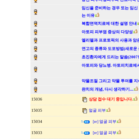
임신을 준비하는 경우 또는 임신
는 이유
복합면역치료에 대한 설명 안내
아토피 피부염 증상의 다양성
엘리델과 프로토픽의 사용과 암
연고의 종류와 도포방법(새로운 
초진환자에게 드리는 말씀(2007년
아토피와 당뇨병. 아토피치료에서
약물조절 그리고 약물 투여를 지
완치의 개념, 다시 생각하기....
15036
상담 접수 대기 중입니다.
15035
얼굴 피부
15034
[re] 얼굴 피부
15033
[re] 얼굴 피부