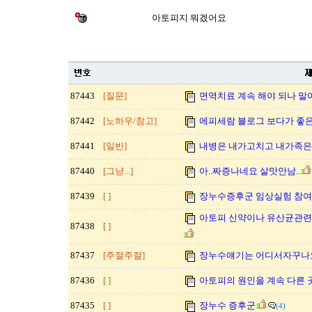
아토피지 뭐겠어요
87443
[질문]
면역치료 계속 해야 되나 말아야
87442
[노하우/참고]
에피세람 블로그 보다가 좋은
87441
[일반]
내병은 내가고치고 내가족은
87440
[그냥...]
아..짜증나네요 살맛안남..
87439
[ ]
장누수증후군 임상실험 참여
아토피 신약이나 유산균관련
87438
[ ]
87437
[주절주절]
장누수얘기는 어디서자꾸나
87436
[ ]
아토피의 원인을 계속 다른 
87435
[ ]
장누수 증후군
(4)