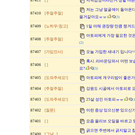
87411
[ ]
지역감정이라는거 정말 나쁜
저는 그냥 얼굴색이 돌아온
87410
[주절주절]
을거같아요ㅠㅠ
(3)
87409
[노하우/참고]
1일 야채 권장량 만큼 챙겨
아토피에게 가장 필요한 것은
87408
[주절주절]
(2)
87407
[가입인사]
오늘 가입한 새내기 입니다^
혹시..리바운딩와서 어떤 
87406
[ ]
요?
(3)
87405
[도와주세요!]
아토피에 개구리밥이 좋은가
87404
[주절주절]
강원도 시골에서 아토피로 
87403
[도와주세요!]
25살 성인 아토피ㅠㅠ
(
87402
[질문]
이런 증상 있으신분 있으신
87401
[ ]
요즘 올리브 오일을 바르고 
긁으면 주변에서 긁지말고 
87400
[그냥...]