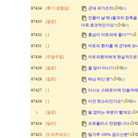
87434
[후기/경험담]
군대 귀가조치
(2)
진물이 날 때 (물과의 접촉을
87433
[질문]
더욱 효과적인가요?
(3)
87432
[ ]
홍삼이 아토피에 좋다???
87431
[ ]
아토피 환자를 꼭 군대에 보
87430
[주절주절]
아토피환자에게 현실적으로
87429
[질문]
물 많이 마시기
(6)
87428
[질문]
태닝 하신 분?
(2)
87427
[ ]
다시는 스테로이제 안쓸꺼
87426
[ ]
이건 헛소리인가요?
(6)
[질문]
팔 접히는 부분이 빨개요
87424
[일반]
프로폴리스 찬양합니다
87423
[도와주세요!]
밀가루 100% 끊으신분?