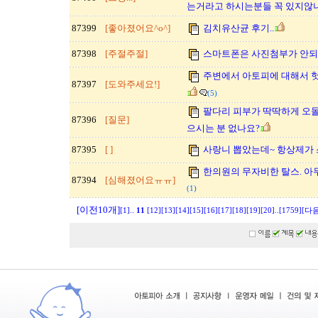
는거라고 하시는분들 꼭 있지않
87399
[좋아졌어요^o^]
김치유산균 후기..
87398
[주절주절]
스마트폰은 사진첨부가 안되
주변에서 아토피에 대해서 헛
87397
[도와주세요!]
(5)
팔다리 피부가 딱딱하게 오
87396
[질문]
으시는 분 없나요?
87395
[ ]
사랑니 뽑았는데~ 항상제가
한의원의 무자비한 탈스. 아
87394
[심해졌어요ㅠㅠ]
(1)
[이전10개]
[1]
..
11
[12]
[13]
[14]
[15]
[16]
[17]
[18]
[19]
[20]
..
[1759]
[다음