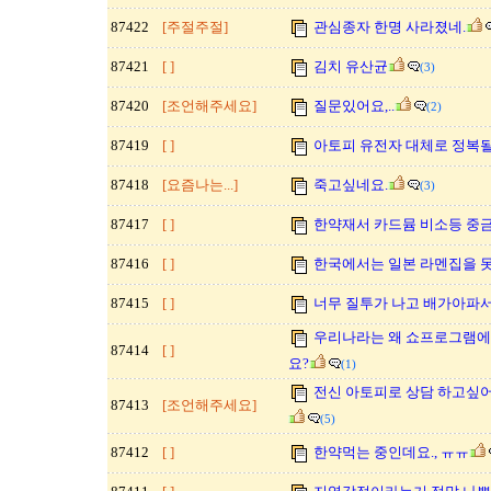
87422
[주절주절]
관심종자 한명 사라졌네.
87421
[ ]
김치 유산균
(3)
87420
[조언해주세요]
질문있어요,..
(2)
87419
[ ]
아토피 유전자 대체로 정복
87418
[요즘나는...]
죽고싶네요.
(3)
87417
[ ]
한약재서 카드뮴 비소등 중
87416
[ ]
한국에서는 일본 라멘집을 
87415
[ ]
너무 질투가 나고 배가아파서
우리나라는 왜 쇼프로그램에
87414
[ ]
요?
(1)
전신 아토피로 상담 하고싶어
87413
[조언해주세요]
(5)
87412
[ ]
한약먹는 중인데요., ㅠㅠ