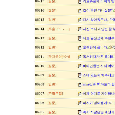
86917
[질문]
라로슈포제 리피카 밤
86916
[질문]
같이 온천 다니실분?
86915
[일반]
다시 찾아왔구나...안
86914
[우울모드ㅜㅜ]
사진 보시고 답변 좀 
86913
[질문]
대표 유산균제 추천부
86912
[일반]
오랜만에 씁니다.
86911
[웃자웃어(^0^)]
독서천재가 된 홍대리
86910
[질문]
비타민한번 사서 먹어
86909
[질문]
스테 있는지 봐주세요
86908
[일반]
mmr접종 후 아토피 
86907
[주절주절]
이제 어디로 가야하나..
86906
[질문]
피지가 많이생겨요/....
86905
[질문]
혹시 저같은분 계신가