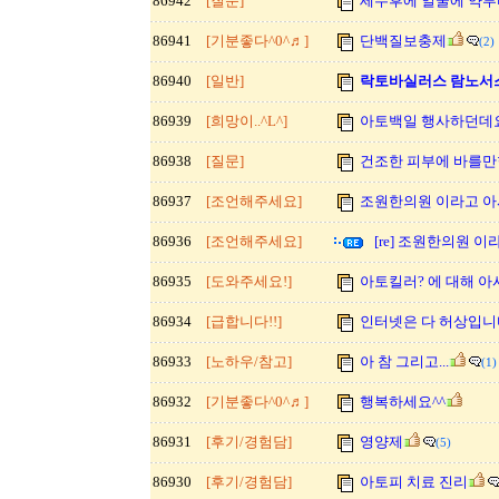
86942
[질문]
세수후에 얼굴에 약부
86941
[기분좋다^0^♬]
단백질보충제
(2)
86940
[일반]
락토바실러스 람노서스(La
86939
[희망이..^L^]
아토백일 행사하던데요...
86938
[질문]
건조한 피부에 바를
86937
[조언해주세요]
조원한의원 이라고 아
86936
[조언해주세요]
[re] 조원한의원 이
86935
[도와주세요!]
아토킬러? 에 대해 아시
86934
[급합니다!!]
인터넷은 다 허상입니
86933
[노하우/참고]
아 참 그리고...
(1)
86932
[기분좋다^0^♬]
행복하세요^^
86931
[후기/경험담]
영양제
(5)
86930
[후기/경험담]
아토피 치료 진리