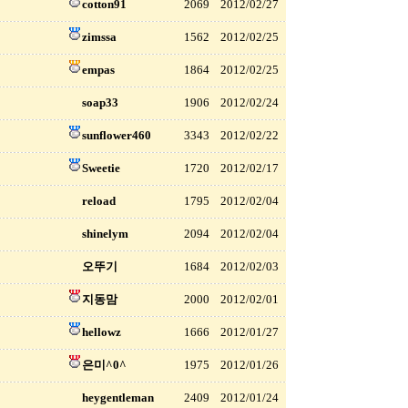
cotton91
2069
2012/02/27
zimssa
1562
2012/02/25
empas
1864
2012/02/25
soap33
1906
2012/02/24
sunflower460
3343
2012/02/22
Sweetie
1720
2012/02/17
reload
1795
2012/02/04
shinelym
2094
2012/02/04
오뚜기
1684
2012/02/03
지동맘
2000
2012/02/01
hellowz
1666
2012/01/27
은미^0^
1975
2012/01/26
heygentleman
2409
2012/01/24