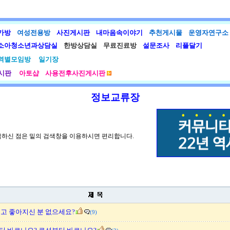
가방
여성전용방
사진게시판
내마음속이야기
추천게시물
운영자연구소
소아청소년과상담실
한방상담실
무료진료방
설문조사
리플달기
역별모임방
일기장
시판
아토샵
사용전후사진게시판
정보교류장
금하신 점은 밑의 검색창을 이용하시면 편리합니다.
고 좋아지신 분 없으세요?
(9)