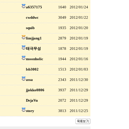
a6357175
1640
2012/01/24
cwddwc
3049
2012/01/22
squib
1935
2012/01/20
limjjang1
2879
2012/01/19
태극무성
1878
2012/01/19
moonholic
1944
2012/01/16
lsb3002
1513
2012/01/03
assa
2343
2011/12/30
jjokko0806
3937
2011/12/29
DejaVu
2072
2011/12/29
story
3813
2011/12/25