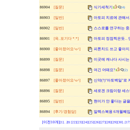
86904
[질문]
식기세척기
(4)
86903
[일반]
아토피 치료에 관해서.
86902
[일반]
스스로를 연구하는 중... 
86901
[윽..포기다 *.*]
아토피 정점찍은듯..
86900
[좋아졌어요^o^]
피톤치드 쓰고 좋아지
86899
[질문]
이곳에 캐나다 사시는 분
86898
[질문]
여긴 어때요?
(2)
86897
[좋아졌어요^o^]
신약(?)"아토백일"로 
86896
[질문]
세로겐 크림이랑 세스틴
86895
[일반]
현미가 안 좋다는 글을
86894
[후기/경험담]
알렉스복용 6개월째
[이전10개]
[1]
..
21
[22]
[23]
[24]
[25]
[26]
[27]
[28]
[29]
[30]
..
[17