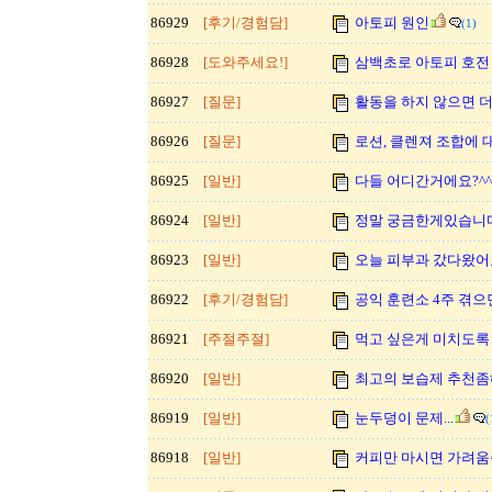
86929
[후기/경험담]
아토피 원인
(1)
86928
[도와주세요!]
삼백초로 아토피 호전
86927
[질문]
활동을 하지 않으면 더
86926
[질문]
로션, 클렌져 조합에 
86925
[일반]
다들 어디간거에요?^^
86924
[일반]
정말 궁금한게있습니다
86923
[일반]
오늘 피부과 갔다왔어
86922
[후기/경험담]
공익 훈련소 4주 겪으
86921
[주절주절]
먹고 싶은게 미치도록
86920
[일반]
최고의 보습제 추천좀
86919
[일반]
눈두덩이 문제...
(
86918
[일반]
커피만 마시면 가려움