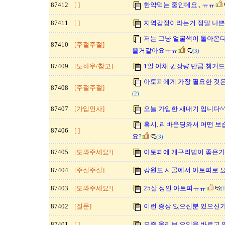
87412
[ ]
한약먹는 중인데요., ㅠㅠ
87411
[ ]
지역감정이라는거 정말 나쁜
저는 그냥 얼굴색이 돌아온
87410
[주절주절]
을거같아요ㅠㅠ
(3)
87409
[노하우/참고]
1일 야채 권장량 만큼 챙겨
아토피에게 가장 필요한 것은
87408
[주절주절]
(2)
87407
[가입인사]
오늘 가입한 새내기 입니다^
혹시..리바운딩와서 어떤 
87406
[ ]
요?
(3)
87405
[도와주세요!]
아토피에 개구리밥이 좋은가
87404
[주절주절]
강원도 시골에서 아토피로 
87403
[도와주세요!]
25살 성인 아토피ㅠㅠ
(
87402
[질문]
이런 증상 있으신분 있으신
87401
[ ]
요즘 올리브 오일을 바르고 