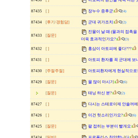
87435
[ ]
장누수 증후군
(4)
87434
[후기/경험담]
군대 귀가조치
(2)
진물이 날 때 (물과의 접촉을
87433
[질문]
더욱 효과적인가요?
(3)
87432
[ ]
홍삼이 아토피에 좋다???
87431
[ ]
아토피 환자를 꼭 군대에 보
87430
[주절주절]
아토피환자에게 현실적으로
87429
[질문]
물 많이 마시기
(6)
[질문]
태닝 하신 분?
(2)
87427
[ ]
다시는 스테로이제 안쓸꺼
87426
[ ]
이건 헛소리인가요?
(6)
87425
[질문]
팔 접히는 부분이 빨개요
87424
[일반]
프로폴리스 찬양합니다