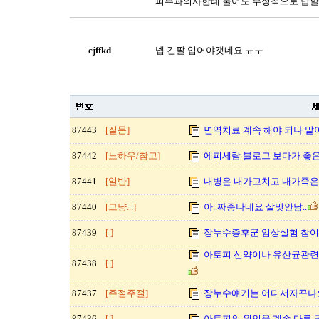
피부과의사한테 물어도 부정적으로 답할
cjffkd
넵 긴팔 입어야갯네요 ㅠㅜ
87443
[질문]
면역치료 계속 해야 되나 말아야
87442
[노하우/참고]
에피세람 블로그 보다가 좋은
87441
[일반]
내병은 내가고치고 내가족은
87440
[그냥...]
아..짜증나네요 살맛안남..
87439
[ ]
장누수증후군 임상실험 참여
아토피 신약이나 유산균관련
87438
[ ]
87437
[주절주절]
장누수얘기는 어디서자꾸나
87436
[ ]
아토피의 원인을 계속 다른 