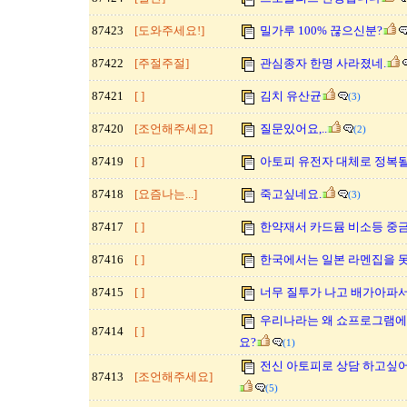
87423
[도와주세요!]
밀가루 100% 끊으신분?
87422
[주절주절]
관심종자 한명 사라졌네.
87421
[ ]
김치 유산균
(3)
87420
[조언해주세요]
질문있어요,..
(2)
87419
[ ]
아토피 유전자 대체로 정복
87418
[요즘나는...]
죽고싶네요.
(3)
87417
[ ]
한약재서 카드뮴 비소등 중
87416
[ ]
한국에서는 일본 라멘집을 
87415
[ ]
너무 질투가 나고 배가아파서
우리나라는 왜 쇼프로그램에
87414
[ ]
요?
(1)
전신 아토피로 상담 하고싶어
87413
[조언해주세요]
(5)