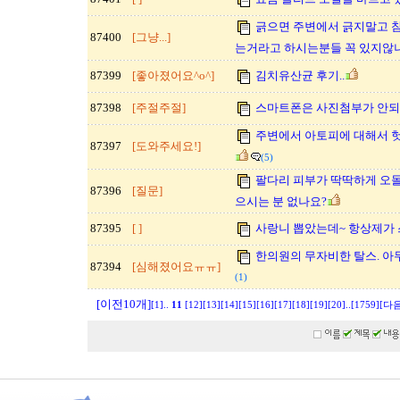
긁으면 주변에서 긁지말고 
87400
[그냥...]
는거라고 하시는분들 꼭 있지않
87399
[좋아졌어요^o^]
김치유산균 후기..
87398
[주절주절]
스마트폰은 사진첨부가 안되
주변에서 아토피에 대해서 헛
87397
[도와주세요!]
(5)
팔다리 피부가 딱딱하게 오
87396
[질문]
으시는 분 없나요?
87395
[ ]
사랑니 뽑았는데~ 항상제가
한의원의 무자비한 탈스. 아
87394
[심해졌어요ㅠㅠ]
(1)
[이전10개]
[1]
..
11
[12]
[13]
[14]
[15]
[16]
[17]
[18]
[19]
[20]
..
[1759]
[다음