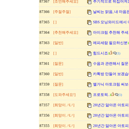
87367
[조언해주세요]
주기적으로 뒤집어져
87366
[주절주절]
날씨는 맑음, 내 마음
87365
[ ]
SBS 모닝와이드에서 
87364
[추천해주세요]
아이크림 추천해 주세요^
87363
[일반]
에피세람 필요하신분
87362
[ ]
힘드시죠
(1)
87361
[질문]
수음과 관련해서 질문 
87360
[일반]
카톡방 만들어 보겠습
87359
[질문]
엘가닉 아토크림 써보
87358
[도와주세요!]
프로토픽..
(1)
87357
[희망이..^L^]
28년간 앓아온 아토피...
87356
[희망이..^L^]
28년간 앓아온 아토피,
87355
[희망이..^L^]
28년간 앓아온 아토피,