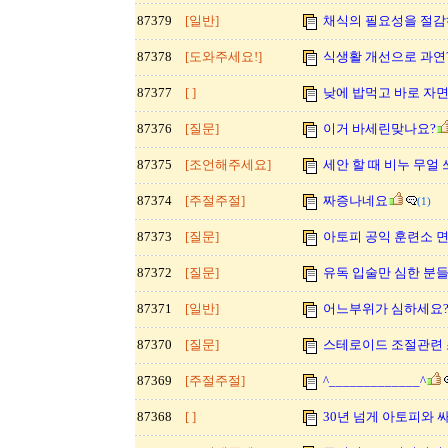
87379
[일반]
채식의 필요성을 절감
87378
[도와주세요!]
식생활 개선으로 과연
87377
[ ]
낮에 밥먹고 바로 자
87376
[질문]
이거 바세린맞나요?
87375
[조언해주세요]
세안 할 때 비누 무얼
87374
[주절주절]
짜증나네요
(1)
87373
[질문]
아토피 공익 훈련소 
87372
[질문]
유독 입술만 심한 분들
87371
[일반]
어느부위가 심하세요
87370
[질문]
스테로이드 조절관련 
87369
[주절주절]
^_____________^
87368
[ ]
30년 넘게 아토피와 