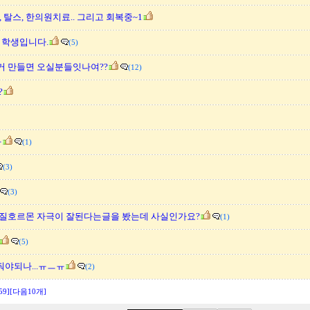
 탈스, 한의원치료.. 그리고 회복중~1
 학생입니다.
(5)
 만들면 오실분들잇나여??
(12)
?
ㅠ
(1)
(3)
(3)
질호르몬 자극이 잘된다는글을 봤는데 사실인가요?
(1)
(5)
관둬야되나...ㅠㅡㅠ
(2)
59]
[다음10개]