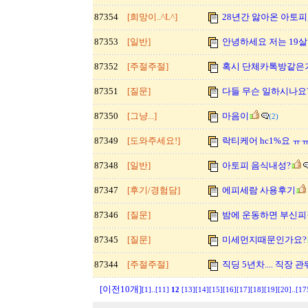
87354
[희망이..^L^]
28년간 앓아온 아토피,
87353
[일반]
안녕하세요 저는 19살
87352
[주절주절]
혹시 단체카톡방같은거
87351
[질문]
다들 무슨 일하시나요
87350
[그냥...]
마음이
(2)
87349
[도와주세요!]
락티케어 hc1%요 ㅠ
87348
[일반]
아토피 음식내성?
87347
[후기/경험담]
에피세람 사용후기
87346
[질문]
밤에 운동하면 부신피
87345
[질문]
미세먼지때문인가요?
87344
[주절주절]
직딩 5년차.... 직장 
[이전10개]
[1]
..
[11]
12
[13]
[14]
[15]
[16]
[17]
[18]
[19]
[20]
..
[17