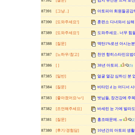
87392
[질문]
김치 유산균 드셔 보신
87391
[그냥...]
아토피아 회원들공감
87390
[도와주세요!]
훈련소 다녀와서 심해
87389
[도와주세요!]
도와주세요.. 너무 힘들
87388
[질문]
액탄1%로션 아시는분
87387
[노하우/참고]
천연 항히스타민요법에
87386
[ ]
38년 아토피..
(5)
87385
[일반]
얼굴 열감 심하신 분
87384
[질문]
비타민 d 는 어디서 
87383
[좋아졌어요^o^]
벗님들, 장건강에 주
87382
[조언해주세요]
바세린 눈 가에 발라도
87381
[질문]
홍조때문에..ㅠ
(2
87380
[후기/경험담]
10년간의 아토피 생활과