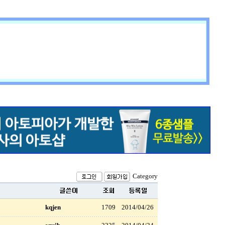
Category
kqjen
1709
2014/04/26