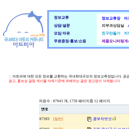
정보교류
정보교류장
아
상담/설문
피부과상담실
모임/자유
친구만들기
지
무료증정/홍보/쇼핑
제품모니터링게
∴ 아토피에 대한 모든 정보를 교환하는 국내최대규모의 정보교류장입니다. 궁
광고, 홍보성 글등 게시물 삭제기준에 위배되는 글은 경고없이 삭제됩니다.
자료수 : 87943 개, 1759 페이지중 12 페이지
87393
[일반]
콤부차벗섯