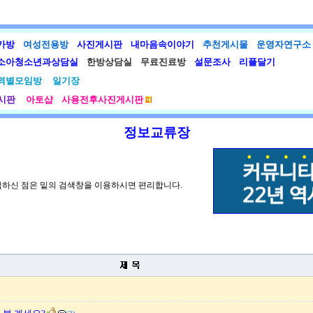
가방
여성전용방
사진게시판
내마음속이야기
추천게시물
운영자연구소
소아청소년과상담실
한방상담실
무료진료방
설문조사
리플달기
역별모임방
일기장
시판
아토샵
사용전후사진게시판
정보교류장
금하신 점은 밑의 검색창을 이용하시면 편리합니다.