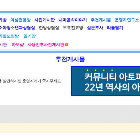
가방
여성전용방
사진게시판
내마음속이야기
추천게시물
운영자연구소
소아청소년과상담실
한방상담실
무료진료방
설문조사
리플달기
역별모임방
일기장
시판
아토샵
사용전후사진게시판
추천게시물
글을 발견하시면 운영자에게 쪽지주세요.