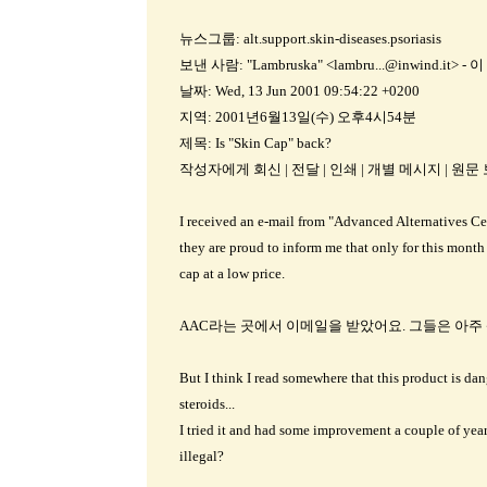
뉴스그룹: alt.support.skin-diseases.psoriasis
보낸 사람: "Lambruska" <lambru...@inwind.i
날짜: Wed, 13 Jun 2001 09:54:22 +0200
지역: 2001년6월13일(수) 오후4시54분
제목: Is "Skin Cap" back?
작성자에게 회신 | 전달 | 인쇄 | 개별 메시지 | 원
I received an e-mail from "Advanced Alternatives Cen
they are proud to inform me that only for this month
cap at a low price.
AAC라는 곳에서 이메일을 받았어요. 그들은 아주
But I think I read somewhere that this product is da
steroids...
I tried it and had some improvement a couple of years
illegal?