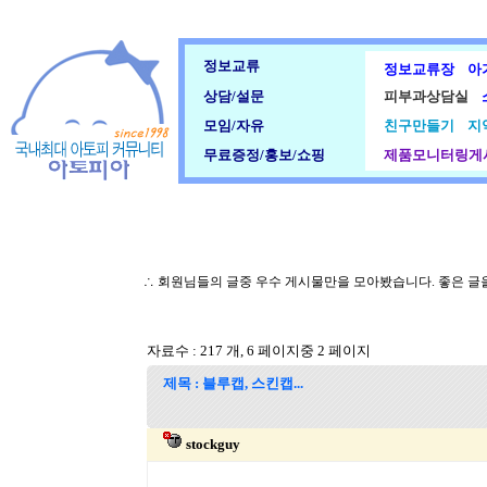
정보교류
정보교류장
아
상담/설문
피부과상담실
모임/자유
친구만들기
지
무료증정/홍보/쇼핑
제품모니터링게
∴ 회원님들의 글중 우수 게시물만을 모아봤습니다. 좋은 
자료수 : 217 개, 6 페이지중 2 페이지
제목 : 블루캡, 스킨캡...
stockguy