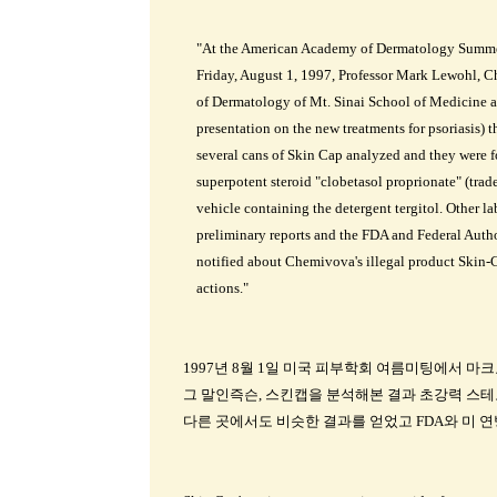
"At the American Academy of Dermatology Summer
Friday, August 1, 1997, Professor Mark Lewohl, C
of Dermatology of Mt. Sinai School of Medicine a
presentation on the new treatments for psoriasis) t
several cans of Skin Cap analyzed and they were f
superpotent steroid "clobetasol proprionate" (trad
vehicle containing the detergent tergitol. Other la
preliminary reports and the FDA and Federal Autho
notified about Chemivova's illegal product Skin-Ca
actions."
1997년 8월 1일 미국 피부학회 여름미팅에서 마
그 말인즉슨, 스킨캡을 분석해본 결과 초강력 스
다른 곳에서도 비슷한 결과를 얻었고 FDA와 미 