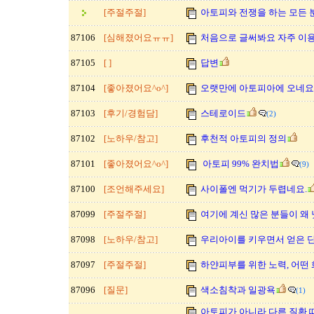
[주절주절]
아토피와 전쟁을 하는 모든 분
87106
[심해졌어요ㅠㅠ]
처음으로 글써봐요 자주 이용
87105
[ ]
답변
87104
[좋아졌어요^o^]
오랫만에 아토피아에 오네요
87103
[후기/경험담]
스테로이드
(2)
87102
[노하우/참고]
후천적 아토피의 정의
87101
[좋아졌어요^o^]
아토피 99% 완치법
(9)
87100
[조언해주세요]
사이폴엔 먹기가 두렵네요.
87099
[주절주절]
여기에 계신 많은 분들이 왜
87098
[노하우/참고]
우리아이를 키우면서 얻은 단상
87097
[주절주절]
하얀피부를 위한 노력, 어떤
87096
[질문]
색소침착과 일광욕
(1)
아토피가 아니라 다른 질환 