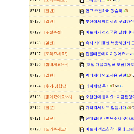
(6)
87131
[일반]
연고 추천하러 왔슴돠.
87130
[일반]
부산에서 에피세람 구입하신 
87129
[주절주절]
아토피가 선진국형 질병이다
87128
[일반]
혹시 사이폴엔 복용하면서 군
87127
[도와주세요!]
진물때문에 미치겠어요ㅠㅠ
87126
[힘내세요!^-^]
[포털 다음 희망해 모금] 아
87125
[일반]
락티케어 연고사용 관련
87124
[후기/경험담]
에피세람 후기
(4)
87123
[좋아졌어요^o^]
오랜만에 들려요~ 지금은많
87122
[질문]
가려워서 너무 힘듭니다
87121
[질문]
신데렐라나 백옥주사 맞아보
87120
[도와주세요!]
아토피 색소침착때문에 그