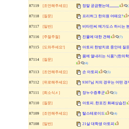
87119
[조언해주세요]
정말 궁금했는데,,,,,,,,,,,
(
87118
[질문]
프리허그 한의원 어때요?
87117
[일반]
비타민씨 메가도스 하시는 
87116
[주절주절]
진물에 대한 견해
(7)
87115
[도와주세요!]
아토피 한방치료 중인데 질
몸에 열내리는 식품? (한의학 
87114
[질문]
(4)
87113
[조언해주세요]
손 아토피
(5)
87112
[위로해주세요]
9307님 저의 경우는 어떤 
87111
[희소식♬]
장누수증후군
(5)
87110
[질문]
아토피..한포진 화폐상습진
87109
[조언해주세요]
탈스테로이드
(4)
87108
[일반]
21살 대학생 아토피