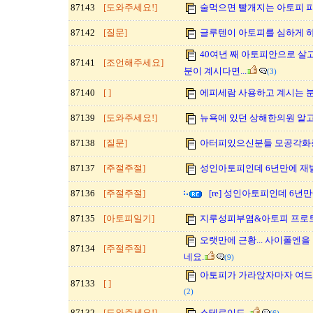
87143
[도와주세요!]
술먹으면 빨개지는 아토피 
87142
[질문]
글루텐이 아토피를 심하게 
40여년 째 아토피안으로 살
87141
[조언해주세요]
분이 계시다면...
(3)
87140
[ ]
에피세람 사용하고 계시는 분
87139
[도와주세요!]
뉴욕에 있던 상해한의원 알
87138
[질문]
아터피있으신분들 모공각화
87137
[주절주절]
성인아토피인데 6년만에 재
87136
[주절주절]
[re] 성인아토피인데 6년
87135
[아토피일기]
지루성피부염&아토피 프로토
오랫만에 근황... 사이폴엔
87134
[주절주절]
네요.
(9)
아토피가 가라앉자마자 여
87133
[ ]
(2)
87132
[도와주세요!]
스테로이드..