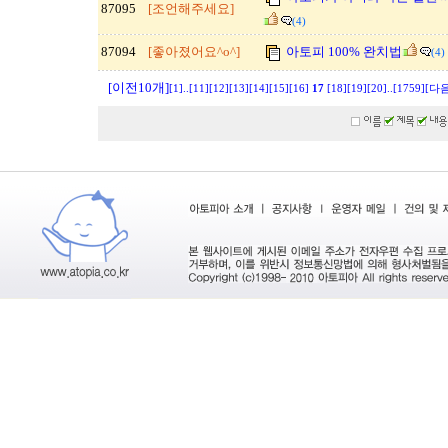
87095
[조언해주세요]
(4)
87094
[좋아졌어요^o^]
아토피 100% 완치법
(4)
[이전10개]
[1]
..
[11]
[12]
[13]
[14]
[15]
[16]
17
[18]
[19]
[20]
..
[1759]
[다음