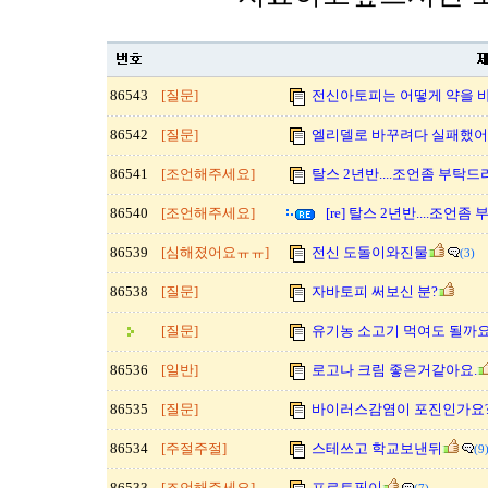
86543
[질문]
전신아토피는 어떻게 약을 
86542
[질문]
엘리델로 바꾸려다 실패했어요
86541
[조언해주세요]
탈스 2년반....조언좀 부탁드
86540
[조언해주세요]
[re] 탈스 2년반....조언좀
86539
[심해졌어요ㅠㅠ]
전신 도돌이와진물
(3)
86538
[질문]
자바토피 써보신 분?
[질문]
유기농 소고기 먹여도 될까요
86536
[일반]
로고나 크림 좋은거같아요.
86535
[질문]
바이러스감염이 포진인가요
86534
[주절주절]
스테쓰고 학교보낸뒤
(9
86533
[조언해주세요]
프로토픽이