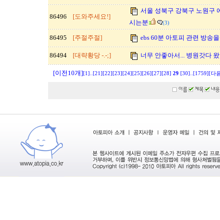
서울 성북구 강북구 노원구 
86496
[도와주세요!]
시는분
(3)
86495
[주절주절]
ebs 60분 아토피 관련 방송을 
86494
[대략황당 -.-;]
너무 안좋아서... 병원갓다 왔
[이전10개]
[1]
..
[21]
[22]
[23]
[24]
[25]
[26]
[27]
[28]
29
[30]
..
[1759]
[다음