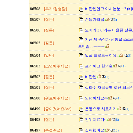
86508
[후기/경험담]
비판텐연고 아시는분 ~ ? (
86507
[질문]
손등가려움
(3)
86506
[질문]
오메가 3 6 먹는 비율좀 질
지금 제 증상과 상황을 스
86505
[질문]
조언좀....ㅜㅜㅜ
86504
[일반]
얼굴 프로토픽이요..
(3)
86503
[조언해주세요]
프리허그 한의원
(1)
86502
[질문]
비판텐
(1)
86501
[질문]
설화수 자음유액 로션 써보신
86500
[위로해주세요]
안녕하세요^^
(4)
86499
[좋아졌어요^o^]
운동으로 치료하기
(1)
86498
[질문]
전위치료기~
(8)
86497
[주절주절]
실패했어요
(10)