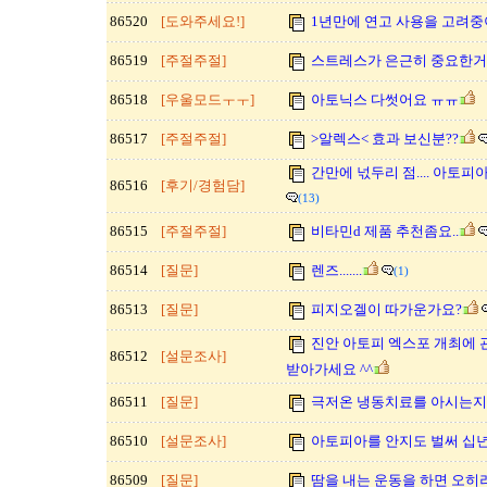
86520
[도와주세요!]
1년만에 연고 사용을 고려중
86519
[주절주절]
스트레스가 은근히 중요한거
86518
[우울모드ㅜㅜ]
아토닉스 다썻어요 ㅠㅠ
86517
[주절주절]
>알렉스< 효과 보신분??
간만에 넋두리 점.... 아토
86516
[후기/경험담]
(13)
86515
[주절주절]
비타민d 제품 추천좀요..
86514
[질문]
렌즈.......
(1)
86513
[질문]
피지오겔이 따가운가요?
진안 아토피 엑스포 개최에 
86512
[설문조사]
받아가세요 ^^
86511
[질문]
극저온 냉동치료를 아시는지
86510
[설문조사]
아토피아를 안지도 벌써 십
86509
[질문]
땀을 내는 운동을 하면 오히