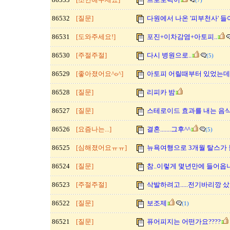
(7)
86532
[질문]
다원에서 나온 '피부천사' 
86531
[도와주세요!]
포진+이차감염+아토피..
86530
[주절주절]
다시 병원으로..
(5)
86529
[좋아졌어요^o^]
아토피 어릴때부터 있었는데
86528
[질문]
리피카 밤
86527
[질문]
스테로이드 효과를 내는 음
86526
[요즘나는...]
결혼.......그후^^
(5)
86525
[심해졌어요ㅠㅠ]
뉴욕여행으로 3개월 탈스가 
86524
[질문]
참..이렇게 몇년만에 들어옵니
86523
[주절주절]
삭발하려고.....전기바리깡 
86522
[질문]
보조제
(1)
86521
[질문]
퓨어피지는 어떤가요????